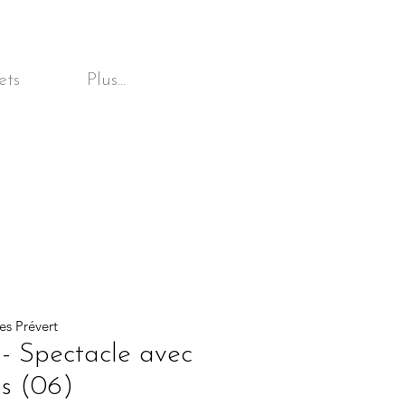
ets
Plus...
s Prévert
 - Spectacle avec
os (06)