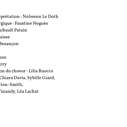
erprétation : Nolwenn Le Doth
ique : Faustine Noguès
hibault Patain
aisse
e Besançon
gore
rry
n du choeur : Lilia Ruocco
Chiara Davis, Sybille Giard,
nton-Smith,
inandy, Léa Lachat