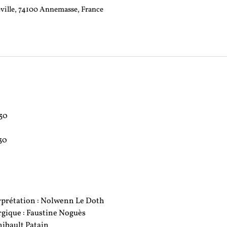
ville, 74100 Annemasse, France
30
30
erprétation : Nolwenn Le Doth
ique : Faustine Noguès
hibault Patain