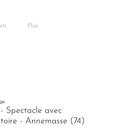
ets
Plus...
uge
 - Spectacle avec
itoire - Annemasse (74)