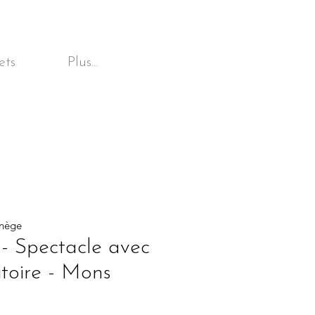
ets
Plus...
anège
 - Spectacle avec
itoire - Mons