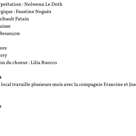
erprétation : Nolwenn Le Doth
ique : Faustine Noguès
hibault Patain
aisse
e Besançon
gore
rry
n du choeur : Lilia Ruocco
s
ocal travaille plusieurs mois avec la compagnie Francine et Jos
e