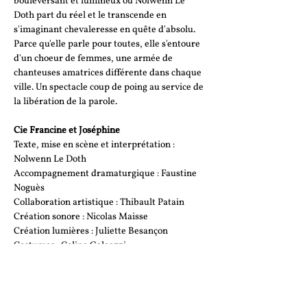
bouleversant et lumineux où Nolwenn Le 
Doth part du réel et le transcende en 
s'imaginant chevaleresse en quête d'absolu. 
Parce qu'elle parle pour toutes, elle s'entoure 
d'un choeur de femmes, une armée de 
chanteuses amatrices différente dans chaque 
ville. Un spectacle coup de poing au service de 
la libération de la parole.
Cie Francine et Joséphine
Texte, mise en scène et interprétation : 
Nolwenn Le Doth
Accompagnement dramaturgique : Faustine 
Noguès
Collaboration artistique : Thibault Patain
Création sonore : Nicolas Maisse
Création lumières : Juliette Besançon
Costumes : Coline Galeazzi
Scénographie : Claire Gringore
Chorégraphie : Thomas Guerry
Arrangements et composition du choeur : 
Lilia Ruocco