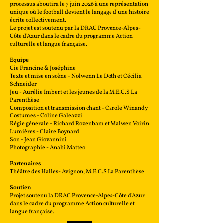
processus aboutira le 7 juin 2026 à une représentation
unique où le football devient le langage d’une histoire
écrite collectivement.
Le projet est soutenu par la DRAC Provence-Alpes-
Côte d'Azur dans le cadre du programme Action
culturelle et langue française.
Equipe
Cie Francine & Joséphine
Texte et mise en scène - Nolwenn Le Doth et Cécilia
Schneider
Jeu - Aurélie Imbert et les jeunes de la M.E.C.S La
Parenthèse
Composition et transmission chant - Carole Winandy
Costumes - Coline Galeazzi
Régie générale - Richard Rozenbam et Malwen Voirin
Lumières - Claire Boynard
Son - Jean Giovannini
Photographie - Anahi Matteo
Partenaires
Théâtre des Halles- Avignon, M.E.C.S La Parenthèse
Soutien
Projet soutenu la DRAC Provence-Alpes-Côte d'Azur
dans le cadre du programme Action culturelle et
langue française.