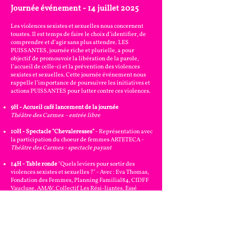
Journée événement - 14 juillet 2025
Les violences sexistes et sexuelles nous concernent
toustes. Il est temps de faire le choix d’identifier, de
comprendre et d’agir sans plus attendre. LES
PUISSANTES, journée riche et plurielle, a pour
objectif de promouvoir la libération de la parole,
l’accueil de celle-ci et la prévention des violences
sexistes et sexuelles. Cette journée événement nous
rappelle l’importance de poursuivre les initiatives et
actions PUISSANTES pour lutter contre ces violences.
9H - Accueil café lancement de la journée
Théâtre des Carmes - entrée libre
10H - Spectacle "Chevaleresses"
- Représentation avec
la participation du choeur de femmes ARTETECA -
Théâtre des Carmes - spectacle payant
14H - Table ronde
"Quels leviers pour sortir des
violences sexistes et sexuelles ?" - Avec : Eva Thomas,
Fondation des Femmes, Planning Familial84, CIDFF
Vaucluse, AMAV, Collectif Les Rési-liantes, Essé
Messan et Samah Ben Haouai.
Librairie La Forme d'un livre à Villeneuve-lès-
Avignon - entrée libre