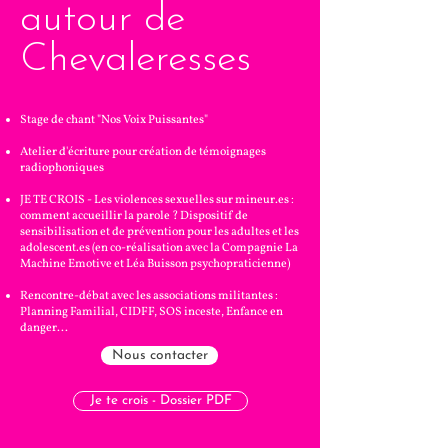
autour de
Chevaleresses
Stage de chant "Nos Voix Puissantes"
Atelier d'écriture pour création de témoignages
radiophoniques
JE TE CROIS - Les violences sexuelles sur mineur.es :
comment accueillir la parole ? Dispositif de
sensibilisation et de prévention pour les adultes et les
adolescent.es (en co-réalisation avec la Compagnie La
Machine Emotive et Léa Buisson psychopraticienne)
Rencontre-débat avec les associations militantes :
Planning Familial, CIDFF, SOS inceste, Enfance en
danger...
Nous contacter
Je te crois - Dossier PDF